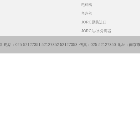
电磁阀
角座阀
JORC原装进口
JORC油/水分离器
 电话：025-52127351 52127352 52127353 传真：025-52127350 地址