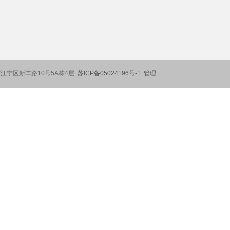
：南京市江宁区新丰路10号5A栋4层
苏ICP备05024196号-1
管理