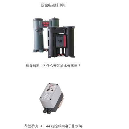
除尘电磁脉冲阀
预备知识—为什么安装油水分离器？
荷兰乔克 TEC44 程控球阀电子排水阀