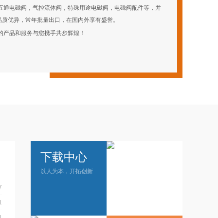
五通电磁阀，气控流体阀，特殊用途电磁阀，电磁阀配件等，并
品质优异，常年批量出口，在国内外享有盛誉。
的产品和服务与您携手共步辉煌！
下载中心
多
以人为本，开拓创新
7
1
1