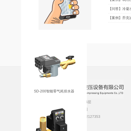
【问答】冷凝
【案例】乔克
VD-4800真空系统排水器
SD-200智能零气耗排水器
公司地址：南京市江宁区新丰路10号5A栋4层
工厂地址：南京市溧水区洪蓝镇双尖工业园
电 话：025-52127351，52127352，52127353
传 真：025-52127350